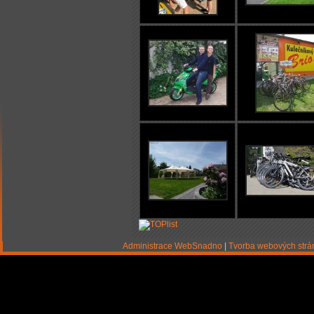
Administrace WebSnadno
|
Tvorba webových str