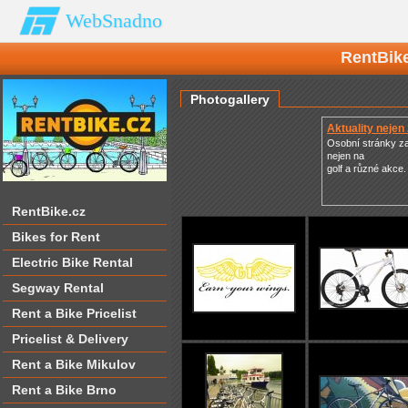
WebSnadno
RentBike
Photogallery
Aktuality nejen 
Osobní stránky 
nejen na
golf a různé akce.
RentBike.cz
Bikes for Rent
Electric Bike Rental
Segway Rental
Rent a Bike Pricelist
Pricelist & Delivery
Rent a Bike Mikulov
Rent a Bike Brno