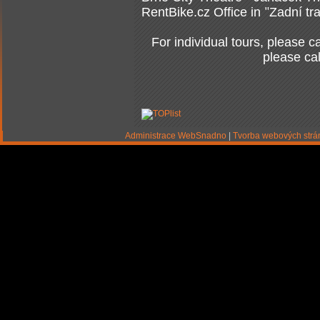
RentBike.cz Office in
Zadní tra
"
For individual tours, please ca
please ca
Administrace WebSnadno
|
Tvorba webových str